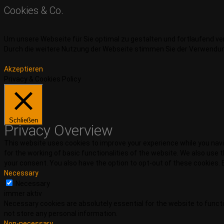
Cookies & Co.
Um unsere Webseite für Sie optimal zu gestalten und fortlaufend v
Durch die weitere Nutzung der Webseite stimmen Sie der Verwendu
Akzeptieren
Privacy & Cookies Policy
Schließen
Privacy Overview
This website uses cookies to improve your experience while you navi
for the working of basic functionalities of the website. We also use
your consent. You also have the option to opt-out of these cookies.
Necessary
Necessary
immer aktiv
Necessary cookies are absolutely essential for the website to functi
not store any personal information.
Non-necessary